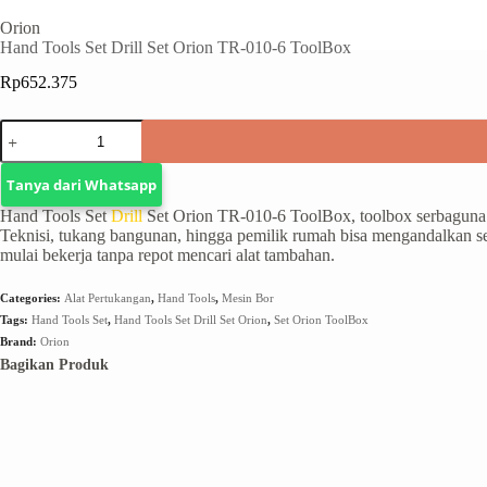
Orion
Hand Tools Set Drill Set Orion TR-010-6 ToolBox
Rp
652.375
Tanya dari Whatsapp
Hand Tools Set
Drill
Set Orion TR-010-6 ToolBox, toolbox serbaguna d
Teknisi, tukang bangunan, hingga pemilik rumah bisa mengandalkan 
mulai bekerja tanpa repot mencari alat tambahan.
Categories:
Alat Pertukangan
,
Hand Tools
,
Mesin Bor
Tags:
Hand Tools Set
,
Hand Tools Set Drill Set Orion
,
Set Orion ToolBox
Brand:
Orion
Bagikan Produk