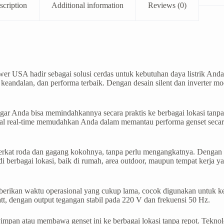
scription
Additional information
Reviews (0)
r USA hadir sebagai solusi cerdas untuk kebutuhan daya listrik Anda. 
, keandalan, dan performa terbaik. Dengan desain silent dan inverter m
gar Anda bisa memindahkannya secara praktis ke berbagai lokasi tanp
digital real-time memudahkan Anda dalam memantau performa genset sec
t roda dan gagang kokohnya, tanpa perlu mengangkatnya. Dengan be
berbagai lokasi, baik di rumah, area outdoor, maupun tempat kerja 
mberikan waktu operasional yang cukup lama, cocok digunakan untuk ke
, dengan output tegangan stabil pada 220 V dan frekuensi 50 Hz.
impan atau membawa genset ini ke berbagai lokasi tanpa repot. Teknol