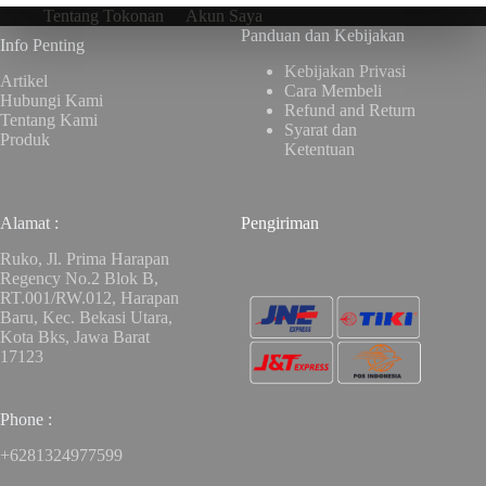
Tentang Tokonan
Akun Saya
Panduan dan Kebijakan
Info Penting
Kebijakan Privasi
Artikel
Cara Membeli
Hubungi Kami
Refund and Return
Tentang Kami
Syarat dan
Produk
Ketentuan
Alamat :
Pengiriman
Ruko, Jl. Prima Harapan
Regency No.2 Blok B,
RT.001/RW.012, Harapan
Baru, Kec. Bekasi Utara,
Kota Bks, Jawa Barat
17123
Phone :
+6281324977599