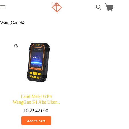
WangGan S4
Land Meter GPS
WangGan S4 Alat Ukur...
Rp
2.942.000
Add to cart