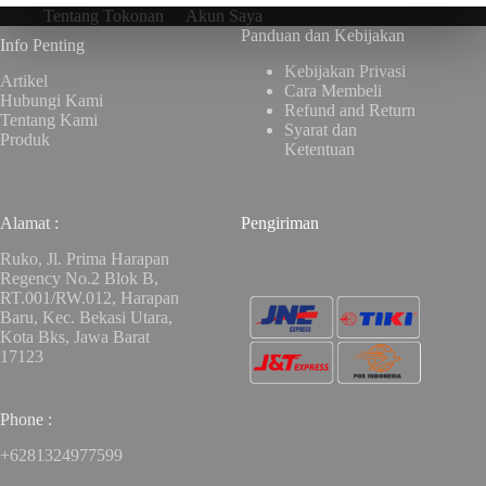
Tentang Tokonan
Akun Saya
Panduan dan Kebijakan
Info Penting
Kebijakan Privasi
Artikel
Cara Membeli
Hubungi Kami
Refund and Return
Tentang Kami
Syarat dan
Produk
Ketentuan
Alamat :
Pengiriman
Ruko, Jl. Prima Harapan
Regency No.2 Blok B,
RT.001/RW.012, Harapan
Baru, Kec. Bekasi Utara,
Kota Bks, Jawa Barat
17123
Phone :
+6281324977599