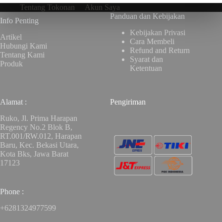
Tentang Tokonan
Akun Saya
Panduan dan Kebijakan
Info Penting
Kebijakan Privasi
Artikel
Cara Membeli
Hubungi Kami
Refund and Return
Tentang Kami
Syarat dan
Produk
Ketentuan
Alamat :
Pengiriman
Ruko, Jl. Prima Harapan
Regency No.2 Blok B,
RT.001/RW.012, Harapan
Baru, Kec. Bekasi Utara,
Kota Bks, Jawa Barat
17123
Phone :
+6281324977599