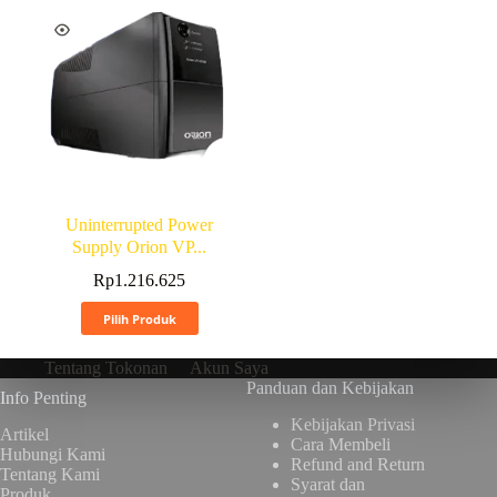
Uninterrupted Power
Supply Orion VP...
Rp
1.216.625
Pilih Produk
Tentang Tokonan
Akun Saya
Panduan dan Kebijakan
Info Penting
Kebijakan Privasi
Artikel
Cara Membeli
Hubungi Kami
Refund and Return
Tentang Kami
Syarat dan
Produk