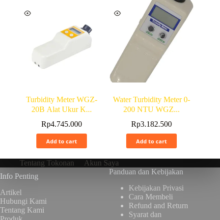
Turbidity Meter WGZ-
Water Turbidity Meter 0-
20B Alat Ukur K...
200 NTU WGZ...
Rp
4.745.000
Rp
3.182.500
Add to cart
Add to cart
Tentang Tokonan
Akun Saya
Panduan dan Kebijakan
Info Penting
Kebijakan Privasi
Artikel
Cara Membeli
Hubungi Kami
Refund and Return
Tentang Kami
Syarat dan
Produk