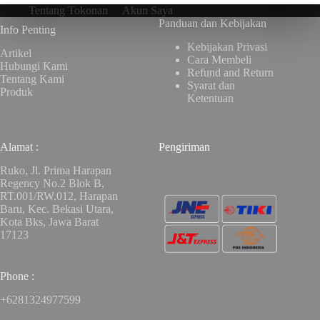
Tentang Tokonan
Akun Saya
Panduan dan Kebijakan
Info Penting
Kebijakan Privasi
Artikel
Cara Membeli
Hubungi Kami
Refund and Return
Tentang Kami
Syarat dan
Produk
Ketentuan
Alamat :
Pengiriman
Ruko, Jl. Prima Harapan
Regency No.2 Blok B,
RT.001/RW.012, Harapan
Baru, Kec. Bekasi Utara,
Kota Bks, Jawa Barat
17123
Phone :
+6281324977599