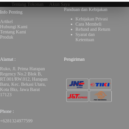
Tentang Tokonan
Akun Saya
Panduan dan Kebijakan
Info Penting
Kebijakan Privasi
Artikel
Cara Membeli
Hubungi Kami
Refund and Return
Tentang Kami
Syarat dan
Produk
Ketentuan
Alamat :
Pengiriman
Ruko, Jl. Prima Harapan
Regency No.2 Blok B,
RT.001/RW.012, Harapan
Baru, Kec. Bekasi Utara,
Kota Bks, Jawa Barat
17123
Phone :
+6281324977599