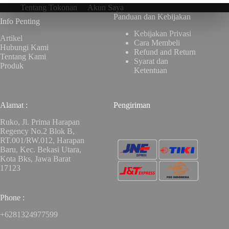
Tentang Tokonan
Akun Saya
Panduan dan Kebijakan
Info Penting
Kebijakan Privasi
Artikel
Cara Membeli
Hubungi Kami
Refund and Return
Tentang Kami
Syarat dan
Produk
Ketentuan
Alamat :
Pengiriman
Ruko, Jl. Prima Harapan
Regency No.2 Blok B,
RT.001/RW.012, Harapan
Baru, Kec. Bekasi Utara,
Kota Bks, Jawa Barat
17123
Phone :
+6281324977599