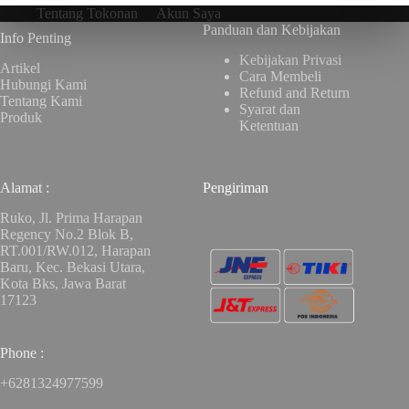
Tentang Tokonan
Akun Saya
Panduan dan Kebijakan
Info Penting
Kebijakan Privasi
Artikel
Cara Membeli
Hubungi Kami
Refund and Return
Tentang Kami
Syarat dan
Produk
Ketentuan
Alamat :
Pengiriman
Ruko, Jl. Prima Harapan
Regency No.2 Blok B,
RT.001/RW.012, Harapan
Baru, Kec. Bekasi Utara,
Kota Bks, Jawa Barat
17123
Phone :
+6281324977599