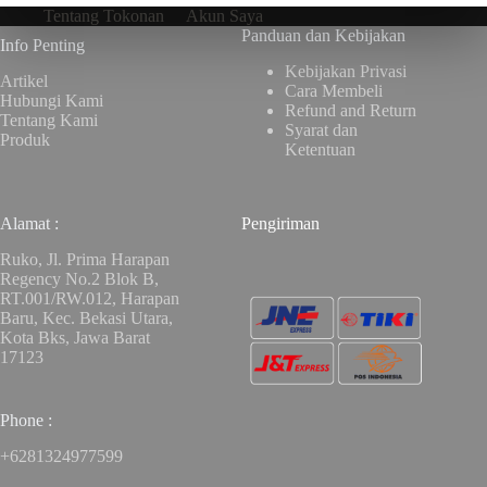
Tentang Tokonan
Akun Saya
Panduan dan Kebijakan
Info Penting
Kebijakan Privasi
Artikel
Cara Membeli
Hubungi Kami
Refund and Return
Tentang Kami
Syarat dan
Produk
Ketentuan
Alamat :
Pengiriman
Ruko, Jl. Prima Harapan
Regency No.2 Blok B,
RT.001/RW.012, Harapan
Baru, Kec. Bekasi Utara,
Kota Bks, Jawa Barat
17123
Phone :
+6281324977599