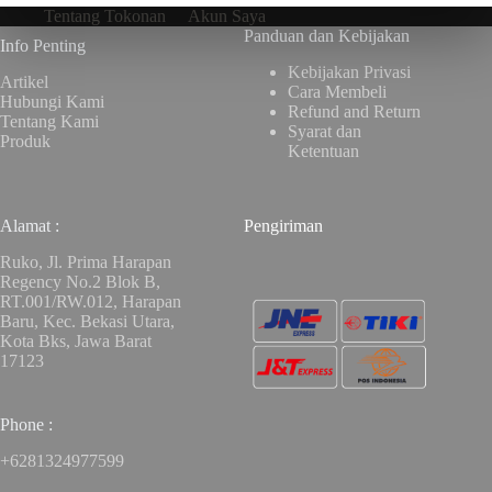
Tentang Tokonan
Akun Saya
Panduan dan Kebijakan
Info Penting
Kebijakan Privasi
Artikel
Cara Membeli
Hubungi Kami
Refund and Return
Tentang Kami
Syarat dan
Produk
Ketentuan
Alamat :
Pengiriman
Ruko, Jl. Prima Harapan
Regency No.2 Blok B,
RT.001/RW.012, Harapan
Baru, Kec. Bekasi Utara,
Kota Bks, Jawa Barat
17123
Phone :
+6281324977599