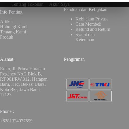
Tentang Tokonan
Akun Saya
Panduan dan Kebijakan
Info Penting
Kebijakan Privasi
Artikel
Cara Membeli
Hubungi Kami
Refund and Return
Tentang Kami
Syarat dan
Produk
Ketentuan
Alamat :
Pengiriman
Ruko, Jl. Prima Harapan
Regency No.2 Blok B,
RT.001/RW.012, Harapan
Baru, Kec. Bekasi Utara,
Kota Bks, Jawa Barat
17123
Phone :
+6281324977599