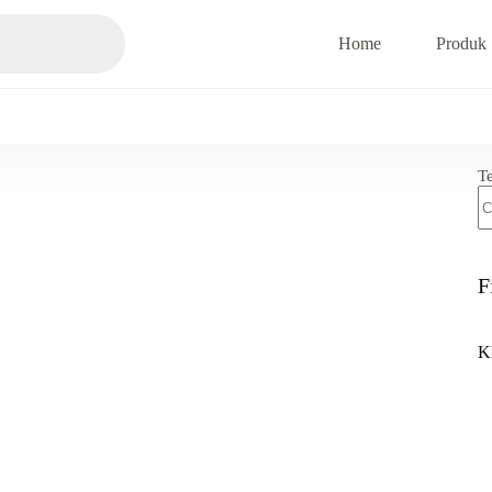
Home
Produk
T
F
K