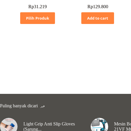
Rp
31.219
Rp
129.800
Pilih Produk
Add to cart
Paling banyak dicari
Light Grip Anti Slip Gloves
Mesin Bo
(Sarung...
21VF Mt