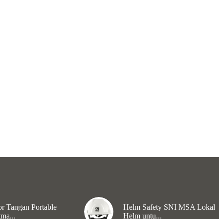
r Tangan Portable
Helm Safety SNI MSA Lokal
ma...
Helm untu...