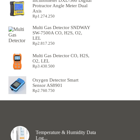
Inclinometer DXL-360 Digital
Protractor Angle Meter Dual
Axis
Rp
1.274.250
Multi Gas Detector SNDWAY
SW-7500A CO, H2S, O2,
LEL
Rp
2.817.250
Multi Gas Detector CO, H2S,
O2, LEL
Rp
3.430.500
Oxygen Detector Smart
Sensor AS8901
Rp
2.760.750
Temperature & Humidity Data
Log...