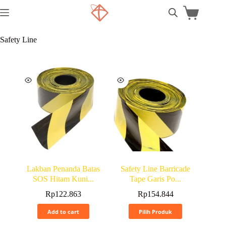
Safety Line
Lakban Penanda Batas
Safety Line Barricade
SOS Hitam Kuni...
Tape Garis Po...
Rp
122.863
Rp
154.844
Add to cart
Pilih Produk