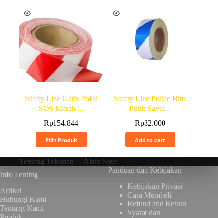
Safety Line Garis Polisi
Safety Line Police Biru
SOS Merah ...
Putih Savet...
Rp
154.844
Rp
82.000
Pilih Produk
Add to cart
Tentang Tokonan
Akun Saya
Panduan dan Kebijakan
Info Penting
Kebijakan Privasi
Artikel
Cara Membeli
Hubungi Kami
Refund and Return
Tentang Kami
Syarat dan
Produk