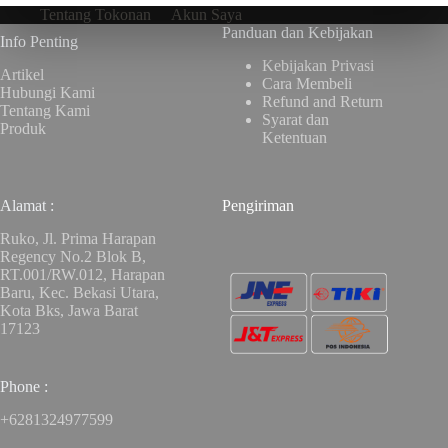
Tentang Tokonan
Akun Saya
Panduan dan Kebijakan
Info Penting
Kebijakan Privasi
Artikel
Cara Membeli
Hubungi Kami
Refund and Return
Tentang Kami
Syarat dan
Produk
Ketentuan
Alamat :
Pengiriman
Ruko, Jl. Prima Harapan
Regency No.2 Blok B,
RT.001/RW.012, Harapan
Baru, Kec. Bekasi Utara,
Kota Bks, Jawa Barat
17123
Phone :
+6281324977599