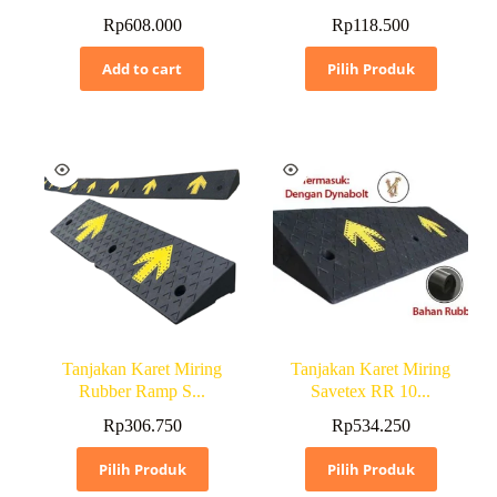
Rp
608.000
Rp
118.500
Add to cart
Pilih Produk
Tanjakan Karet Miring
Tanjakan Karet Miring
Rubber Ramp S...
Savetex RR 10...
Rp
306.750
Rp
534.250
Pilih Produk
Pilih Produk