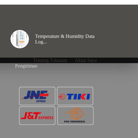
Temperature & Humidity Data
Log...
Tentang Tokonan
Akun Saya
Pengiriman