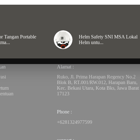
r Tangan Portable
Helm Safety SNI MSA Lokal
ma...
Helm untu...
kan
Alamat :
asi
Ruko, Jl. Prima Harapan Regency No.2
Blok B, RT.001/RW.012, Harapan Baru,
turn
Kec. Bekasi Utara, Kota Bks, Jawa Barat
tentuan
17123
Phone :
+6281324977599