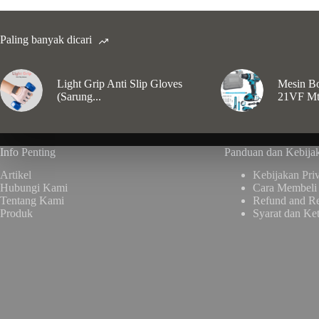
Paling banyak dicari
Light Grip Anti Slip Gloves
Mesin Bo
(Sarung...
21VF Mt
Info Penting
Panduan dan Kebija
Artikel
Kebijakan Priv
Hubungi Kami
Cara Membeli
Tentang Kami
Refund and Re
Produk
Syarat dan Ke