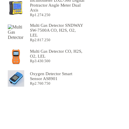
Inclinometer DXL-360 Digital
Protractor Angle Meter Dual
Axis
Rp
1.274.250
Multi Gas Detector SNDWAY
SW-7500A CO, H2S, O2,
LEL
Rp
2.817.250
Multi Gas Detector CO, H2S,
O2, LEL
Rp
3.430.500
Oxygen Detector Smart
Sensor AS8901
Rp
2.760.750