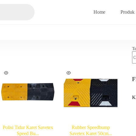
Home
Produk
T
F
K
Polisi Tidur Karet Savetex
Rubber Speedbump
Speed Bu...
Savetex Karet 50cm...