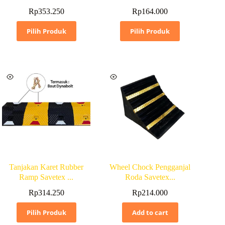
Rp
353.250
Rp
164.000
Pilih Produk
Pilih Produk
Tanjakan Karet Rubber
Wheel Chock Pengganjal
Ramp Savetex ...
Roda Savetex...
Rp
314.250
Rp
214.000
Pilih Produk
Add to cart