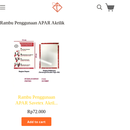
Rambu Penggunaan APAR Akrilik
Rambu Penggunaan
APAR Savetex Akril...
Rp
72.000
Add to cart