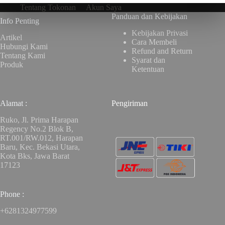
Tentang Tokonan
Akun Saya
Panduan dan Kebijakan
Info Penting
Kebijakan Privasi
Artikel
Cara Membeli
Hubungi Kami
Refund and Return
Tentang Kami
Syarat dan
Produk
Ketentuan
Alamat :
Pengiriman
Ruko, Jl. Prima Harapan
Regency No.2 Blok B,
RT.001/RW.012, Harapan
Baru, Kec. Bekasi Utara,
Kota Bks, Jawa Barat
17123
Phone :
+6281324977599