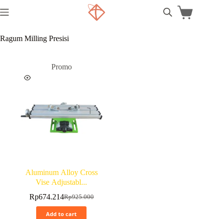
Ragum Milling Presisi
Promo
Aluminum Alloy Cross
Vise Adjustabl...
Rp
674.214
Rp
925.000
Add to cart