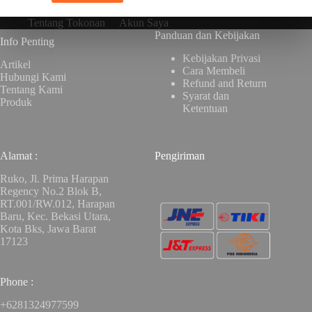
Tentang Tokonan
Akun Saya
Panduan dan Kebijakan
Info Penting
Kebijakan Privasi
Artikel
Cara Membeli
Hubungi Kami
Refund and Return
Tentang Kami
Syarat dan
Produk
Ketentuan
Alamat :
Pengiriman
Ruko, Jl. Prima Harapan
Regency No.2 Blok B,
RT.001/RW.012, Harapan
Baru, Kec. Bekasi Utara,
Kota Bks, Jawa Barat
17123
Phone :
+6281324977599