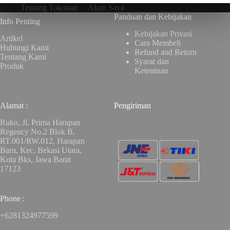
Tentang Tokonan
Akun Saya
Panduan dan Kebijakan
Info Penting
Kebijakan Privasi
Artikel
Cara Membeli
Hubungi Kami
Refund and Return
Tentang Kami
Syarat dan
Produk
Ketentuan
Alamat :
Pengiriman
Ruko, Jl. Prima Harapan
Regency No.2 Blok B,
RT.001/RW.012, Harapan
Baru, Kec. Bekasi Utara,
Kota Bks, Jawa Barat
17123
Phone :
+6281324977599