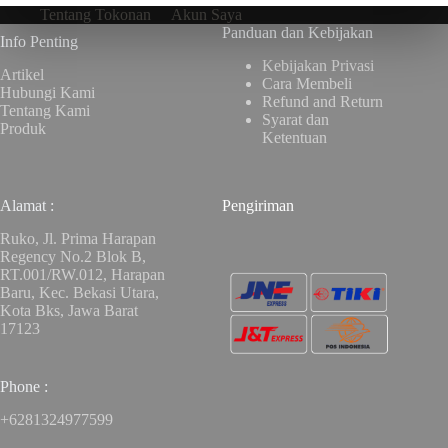
Tentang Tokonan
Akun Saya
Panduan dan Kebijakan
Info Penting
Kebijakan Privasi
Artikel
Cara Membeli
Hubungi Kami
Refund and Return
Tentang Kami
Syarat dan
Produk
Ketentuan
Alamat :
Pengiriman
Ruko, Jl. Prima Harapan
Regency No.2 Blok B,
RT.001/RW.012, Harapan
Baru, Kec. Bekasi Utara,
Kota Bks, Jawa Barat
17123
Phone :
+6281324977599