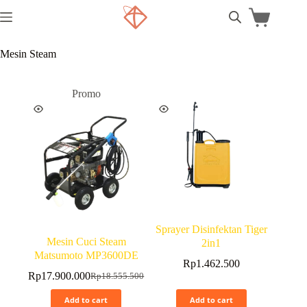
Mesin Steam
Promo
Sprayer Disinfektan Tiger
Mesin Cuci Steam
2in1
Matsumoto MP3600DE
Rp
1.462.500
Rp
17.900.000
Rp
18.555.500
Add to cart
Add to cart