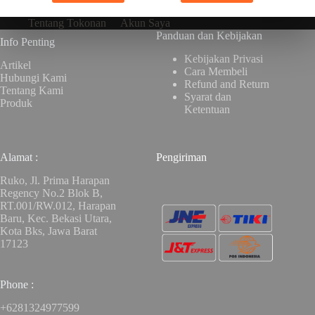
Tentang Tokonan
Akun Saya
Panduan dan Kebijakan
Info Penting
Kebijakan Privasi
Artikel
Cara Membeli
Hubungi Kami
Refund and Return
Tentang Kami
Syarat dan
Produk
Ketentuan
Alamat :
Pengiriman
Ruko, Jl. Prima Harapan
Regency No.2 Blok B,
RT.001/RW.012, Harapan
Baru, Kec. Bekasi Utara,
Kota Bks, Jawa Barat
17123
Phone :
+6281324977599