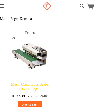
Mesin Segel Kemasan
Promo
Mesin Continuous Sealer
FR-900 Sege...
Rp
3.538.125
Rp
5.359.400
Add to cart