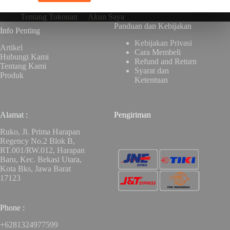
Tentang Tokonan
Akun Saya
Panduan dan Kebijakan
Info Penting
Kebijakan Privasi
Artikel
Cara Membeli
Hubungi Kami
Refund and Return
Tentang Kami
Syarat dan
Produk
Ketentuan
Alamat :
Pengiriman
Ruko, Jl. Prima Harapan
Regency No.2 Blok B,
RT.001/RW.012, Harapan
Baru, Kec. Bekasi Utara,
Kota Bks, Jawa Barat
17123
Phone :
+6281324977599