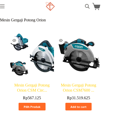
Mesin Gergaji Potong Orion
Mesin Gergaji Potong
Mesin Gergaji Potong
Orion CSM Circ...
Orion CSM7600 ...
Rp
567.125
Rp
31.519.625
Pilih Produk
Add to cart