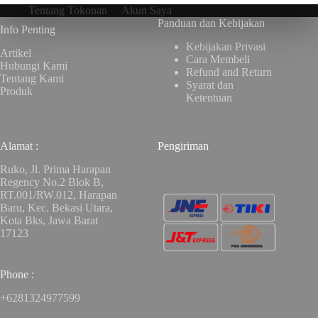
Tentang Tokonan
Akun Saya
Panduan dan Kebijakan
Info Penting
Kebijakan Privasi
Artikel
Cara Membeli
Hubungi Kami
Refund and Return
Tentang Kami
Syarat dan
Produk
Ketentuan
Alamat :
Pengiriman
Ruko, Jl. Prima Harapan
Regency No.2 Blok B,
RT.001/RW.012, Harapan
Baru, Kec. Bekasi Utara,
Kota Bks, Jawa Barat
17123
Phone :
+6281324977599