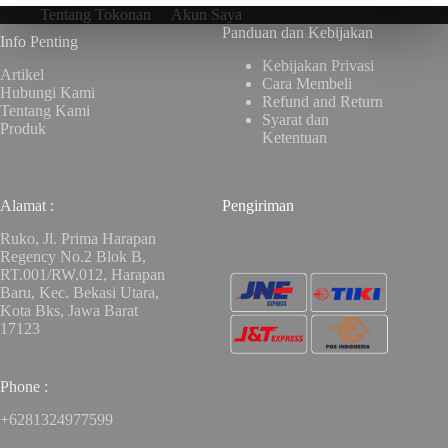
Tentang Tokonan
Akun Saya
Panduan dan Kebijakan
Info Penting
Kebijakan Privasi
Artikel
Cara Membeli
Hubungi Kami
Refund and Return
Tentang Kami
Syarat dan
Produk
Ketentuan
Alamat :
Pengiriman
Ruko, Jl. Prima Harapan
Regency No.2 Blok B,
RT.001/RW.012, Harapan
Baru, Kec. Bekasi Utara,
Kota Bks, Jawa Barat
17123
Phone :
+6281324977599