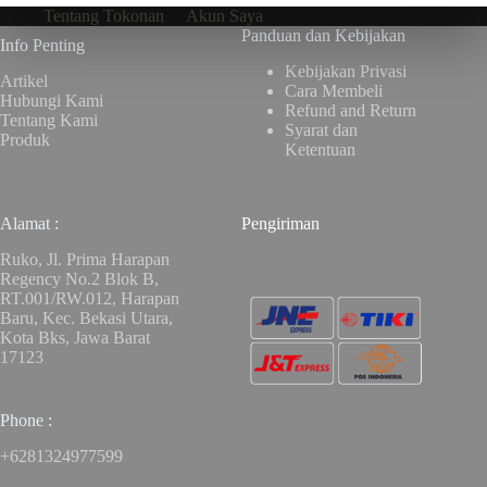
Tentang Tokonan
Akun Saya
Panduan dan Kebijakan
Info Penting
Kebijakan Privasi
Artikel
Cara Membeli
Hubungi Kami
Refund and Return
Tentang Kami
Syarat dan
Produk
Ketentuan
Alamat :
Pengiriman
Ruko, Jl. Prima Harapan
Regency No.2 Blok B,
RT.001/RW.012, Harapan
Baru, Kec. Bekasi Utara,
Kota Bks, Jawa Barat
17123
Phone :
+6281324977599