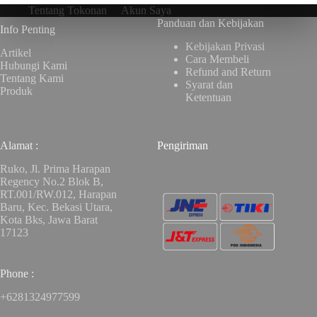
Tentang Tokonan
Akun Saya
Panduan dan Kebijakan
Info Penting
Kebijakan Privasi
Artikel
Cara Membeli
Hubungi Kami
Refund and Return
Tentang Kami
Syarat dan
Produk
Ketentuan
Alamat :
Pengiriman
Ruko, Jl. Prima Harapan
Regency No.2 Blok B,
RT.001/RW.012, Harapan
Baru, Kec. Bekasi Utara,
Kota Bks, Jawa Barat
17123
Phone :
+6281324977599