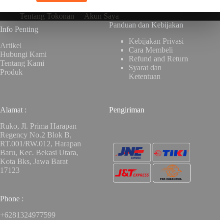
Tentang Tokonan
Akun Saya
Panduan dan Kebijakan
Info Penting
Kebijakan Privasi
Artikel
Cara Membeli
Hubungi Kami
Refund and Return
Tentang Kami
Syarat dan
Produk
Ketentuan
Alamat :
Pengiriman
Ruko, Jl. Prima Harapan
Regency No.2 Blok B,
RT.001/RW.012, Harapan
Baru, Kec. Bekasi Utara,
Kota Bks, Jawa Barat
17123
Phone :
+6281324977599