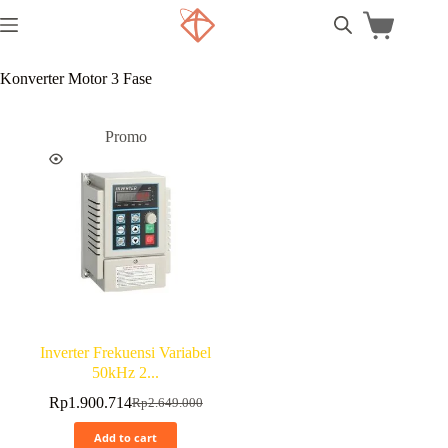
Konverter Motor 3 Fase
Promo
Inverter Frekuensi Variabel
50kHz 2...
Rp
1.900.714
Rp
2.649.000
Add to cart