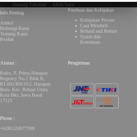
Tentang Tokonan
Akun Saya
Panduan dan Kebijakan
Info Penting
Kebijakan Privasi
Artikel
Cara Membeli
Hubungi Kami
Refund and Return
Tentang Kami
Syarat dan
Produk
Ketentuan
Alamat :
Pengiriman
Ruko, Jl. Prima Harapan
Regency No.2 Blok B,
RT.001/RW.012, Harapan
Baru, Kec. Bekasi Utara,
Kota Bks, Jawa Barat
17123
Phone :
+6281324977599