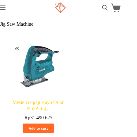
Jig Saw Machine
Mesin Gergaji Kayu Orion
JS55A Jig ...
Rp
31.490.625
Add to cart