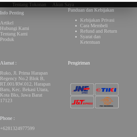
Tentang Tokonan
Akun Saya
Panduan dan Kebijakan
Info Penting
Kebijakan Privasi
Artikel
Cara Membeli
Hubungi Kami
Refund and Return
Tentang Kami
Syarat dan
Produk
Ketentuan
Alamat :
Pengiriman
Ruko, Jl. Prima Harapan
Regency No.2 Blok B,
RT.001/RW.012, Harapan
Baru, Kec. Bekasi Utara,
Kota Bks, Jawa Barat
17123
Phone :
+6281324977599