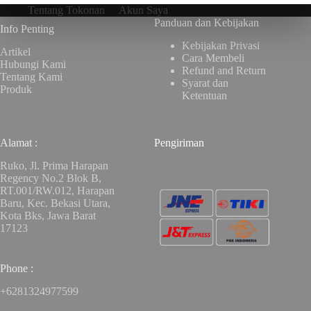
Tentang Tokonan
Akun Saya
Panduan dan Kebijakan
Info Penting
Kebijakan Privasi
Artikel
Cara Membeli
Hubungi Kami
Refund and Return
Tentang Kami
Syarat dan
Produk
Ketentuan
Alamat :
Pengiriman
Ruko, Jl. Prima Harapan
Regency No.2 Blok B,
RT.001/RW.012, Harapan
Baru, Kec. Bekasi Utara,
Kota Bks, Jawa Barat
17123
Phone :
+6281324977599