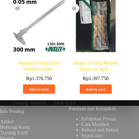
Jangka Sorong Insize
Jangka Sorong Manual
Vernier Calipe...
Insize 12 Inch...
Rp
1.376.750
Rp
1.397.750
Add to cart
Add to cart
Tentang Tokonan
Akun Saya
Panduan dan Kebijakan
Info Penting
Kebijakan Privasi
Artikel
Cara Membeli
Hubungi Kami
Refund and Return
Tentang Kami
Syarat dan
Produk