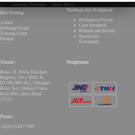
Tentang Tokonan
Akun Saya
Panduan dan Kebijakan
Info Penting
Kebijakan Privasi
Artikel
Cara Membeli
Hubungi Kami
Refund and Return
Tentang Kami
Syarat dan
Produk
Ketentuan
Alamat :
Pengiriman
Ruko, Jl. Prima Harapan
Regency No.2 Blok B,
RT.001/RW.012, Harapan
Baru, Kec. Bekasi Utara,
Kota Bks, Jawa Barat
17123
Phone :
+6281324977599