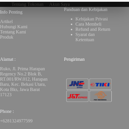
Tentang Tokonan
Akun Saya
Panduan dan Kebijakan
Info Penting
Kebijakan Privasi
Artikel
Cara Membeli
Hubungi Kami
Refund and Return
Tentang Kami
Syarat dan
Produk
Ketentuan
Alamat :
Pengiriman
Ruko, Jl. Prima Harapan
Regency No.2 Blok B,
RT.001/RW.012, Harapan
Baru, Kec. Bekasi Utara,
Kota Bks, Jawa Barat
17123
Phone :
+6281324977599