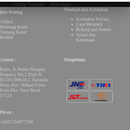
Tentang Tokonan
Akun Saya
Panduan dan Kebijakan
Info Penting
Kebijakan Privasi
Artikel
Cara Membeli
Hubungi Kami
Refund and Return
Tentang Kami
Syarat dan
Produk
Ketentuan
Alamat :
Pengiriman
Ruko, Jl. Prima Harapan
Regency No.2 Blok B,
RT.001/RW.012, Harapan
Baru, Kec. Bekasi Utara,
Kota Bks, Jawa Barat
17123
Phone :
+6281324977599