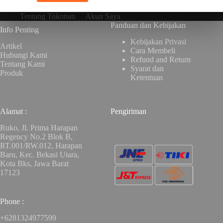
Tentang Tokonan
Akun Saya
Panduan dan Kebijakan
Info Penting
Kebijakan Privasi
Artikel
Cara Membeli
Hubungi Kami
Refund and Return
Tentang Kami
Syarat dan
Produk
Ketentuan
Alamat :
Pengiriman
Ruko, Jl. Prima Harapan
Regency No.2 Blok B,
RT.001/RW.012, Harapan
Baru, Kec. Bekasi Utara,
Kota Bks, Jawa Barat
17123
Phone :
+6281324977599