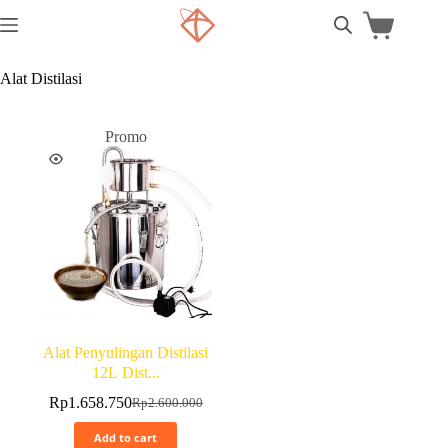
Alat Distilasi
Promo
Alat Penyulingan Distilasi
12L Dist...
Rp
1.658.750
Rp
2.600.000
Add to cart