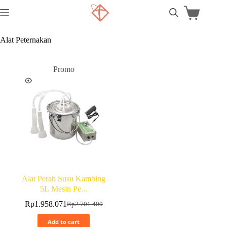
Alat Peternakan
Promo
Alat Perah Susu Kambing
5L Mesin Pe...
Rp
1.958.071
Rp
2.701.400
Add to cart