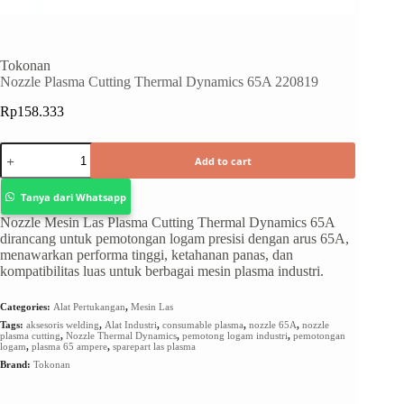
Tokonan
Nozzle Plasma Cutting Thermal Dynamics 65A 220819
Rp
158.333
Add to cart
Tanya dari Whatsapp
Nozzle Mesin Las Plasma Cutting Thermal Dynamics 65A
dirancang untuk pemotongan logam presisi dengan arus 65A,
menawarkan performa tinggi, ketahanan panas, dan
kompatibilitas luas untuk berbagai mesin plasma industri.
Categories:
Alat Pertukangan
,
Mesin Las
Tags:
aksesoris welding
,
Alat Industri
,
consumable plasma
,
nozzle 65A
,
nozzle
plasma cutting
,
Nozzle Thermal Dynamics
,
pemotong logam industri
,
pemotongan
logam
,
plasma 65 ampere
,
sparepart las plasma
Brand:
Tokonan