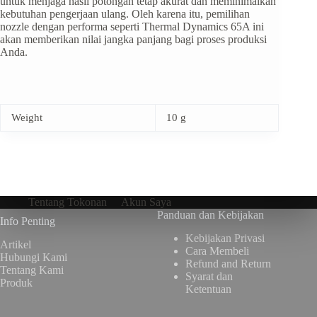
untuk menjaga hasil potongan tetap akurat dan meminimalkan
kebutuhan pengerjaan ulang. Oleh karena itu, pemilihan
nozzle dengan performa seperti Thermal Dynamics 65A ini
akan memberikan nilai jangka panjang bagi proses produksi
Anda.
Weight
10 g
Tentang Tokonan
Akun Saya
Panduan dan Kebijakan
Info Penting
Kebijakan Privasi
Artikel
Cara Membeli
Hubungi Kami
Refund and Return
Tentang Kami
Syarat dan
Produk
Ketentuan